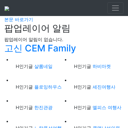
KOSIN CEM
본문 바로가기
팝업레이어 알림
팝업레이어 알림이 없습니다.
고신 CEM Family
H
인기글
샬롬네일
H
인기글
하비마켓
H
인기글
플로잉하우스
H
인기글
세진여행사
H
인기글
한진관광
H
인기글
엘피스 여행사