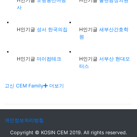
H
인기글
노랑풍선여행
H
인기글
쿨맨남성의원
사
H
인기글
성서 한국의집
H
인기글
새부산간호학
원
H
인기글
마이컴테크
H
인기글
서부산 현대모
터스
고신 CEM Family
더보기
개인정보처리방침
Copyright © KOSIN CEM 2019. All rights reserved.